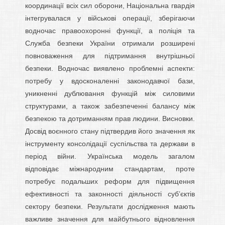
координації всіх сил оборони, Національна гвардія
інтегрувалася у військові операції, зберігаючи
водночас правоохоронні функції, а поліція та
Служба безпеки України отримали розширені
повноваження для підтримання внутрішньої
безпеки. Водночас виявлено проблемні аспекти:
потребу у вдосконаленні законодавчої бази,
уникненні дублювання функцій між силовими
структурами, а також забезпеченні балансу між
безпекою та дотриманням прав людини. Висновки.
Досвід воєнного стану підтвердив його значення як
інструменту консолідації суспільства та держави в
період війни. Українська модель загалом
відповідає міжнародним стандартам, проте
потребує подальших реформ для підвищення
ефективності та законності діяльності суб’єктів
сектору безпеки. Результати дослідження мають
важливе значення для майбутнього відновлення