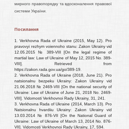
мирного правопорядку та вдосконалення правової
системи України.
Посилання
1. Verkhovna Rada of Ukraine (2015, May 12). Pro
pravovyi rezhym voiennoho stanu: Zakon Ukrainy vid
12.05.2015 № 389-VIII [On the legal regime of
martial law: Law of Ukraine of May 12, 2015 No. 389-
VIII]. Retrieved from
https://zakon.rada.gov.ua/go/389-19.
2. Verkhovna Rada of Ukraine (2018, June 21). Pro
natsionalnu bezpeku Ukrainy: Zakon Ukrainy vid
21.06.2018 № 2469-VIII [On the national security of
Ukraine: Law of Ukraine of June 21, 2018 No. 2469-
VIII]. Vidomosti Verkhovnoi Rady Ukrainy, 31, 241.
3. Verkhovna Rada of Ukraine (2014, March 13). Pro
Natsionalnu hvardiiu Ukrainy: Zakon Ukrainy vid
13.03.2014 № 876-VII [On the National Guard of
Ukraine: Law of Ukraine of March 13, 2014 No. 876-
VII]. Vidomosti Verkhovnoi Rady Ukrainy, 17, 594.