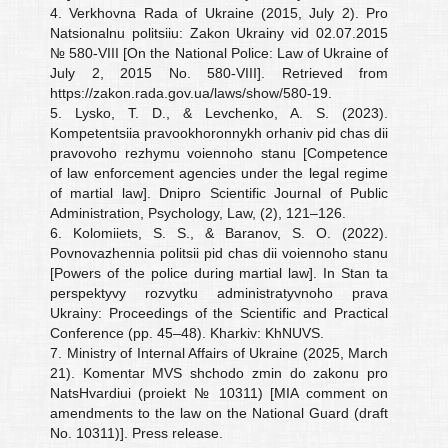
4. Verkhovna Rada of Ukraine (2015, July 2). Pro
Natsionalnu politsiiu: Zakon Ukrainy vid 02.07.2015
№ 580-VIII [On the National Police: Law of Ukraine of
July 2, 2015 No. 580-VIII]. Retrieved from
https://zakon.rada.gov.ua/laws/show/580-19.
5. Lysko, T. D., & Levchenko, A. S. (2023).
Kompetentsiia pravookhoronnykh orhaniv pid chas dii
pravovoho rezhymu voiennoho stanu [Competence
of law enforcement agencies under the legal regime
of martial law]. Dnipro Scientific Journal of Public
Administration, Psychology, Law, (2), 121–126.
6. Kolomiiets, S. S., & Baranov, S. O. (2022).
Povnovazhennia politsii pid chas dii voiennoho stanu
[Powers of the police during martial law]. In Stan ta
perspektyvy rozvytku administratyvnoho prava
Ukrainy: Proceedings of the Scientific and Practical
Conference (pp. 45–48). Kharkiv: KhNUVS.
7. Ministry of Internal Affairs of Ukraine (2025, March
21). Komentar MVS shchodo zmin do zakonu pro
NatsHvardiui (proiekt № 10311) [MIA comment on
amendments to the law on the National Guard (draft
No. 10311)]. Press release.