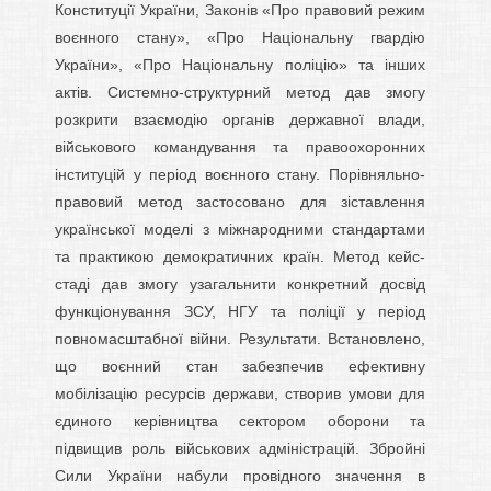
Конституції України, Законів «Про правовий режим
воєнного стану», «Про Національну гвардію
України», «Про Національну поліцію» та інших
актів. Системно-структурний метод дав змогу
розкрити взаємодію органів державної влади,
військового командування та правоохоронних
інституцій у період воєнного стану. Порівняльно-
правовий метод застосовано для зіставлення
української моделі з міжнародними стандартами
та практикою демократичних країн. Метод кейс-
стаді дав змогу узагальнити конкретний досвід
функціонування ЗСУ, НГУ та поліції у період
повномасштабної війни. Результати. Встановлено,
що воєнний стан забезпечив ефективну
мобілізацію ресурсів держави, створив умови для
єдиного керівництва сектором оборони та
підвищив роль військових адміністрацій. Збройні
Сили України набули провідного значення в