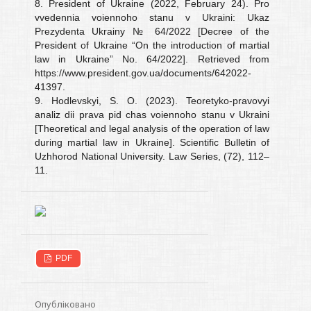
8. President of Ukraine (2022, February 24). Pro
vvedennia voiennoho stanu v Ukraini: Ukaz
Prezydenta Ukrainy № 64/2022 [Decree of the
President of Ukraine “On the introduction of martial
law in Ukraine” No. 64/2022]. Retrieved from
https://www.president.gov.ua/documents/642022-
41397.
9. Hodlevskyi, S. O. (2023). Teoretyko-pravovyi
analiz dii prava pid chas voiennoho stanu v Ukraini
[Theoretical and legal analysis of the operation of law
during martial law in Ukraine]. Scientific Bulletin of
Uzhhorod National University. Law Series, (72), 112–
11.
PDF
Опубліковано