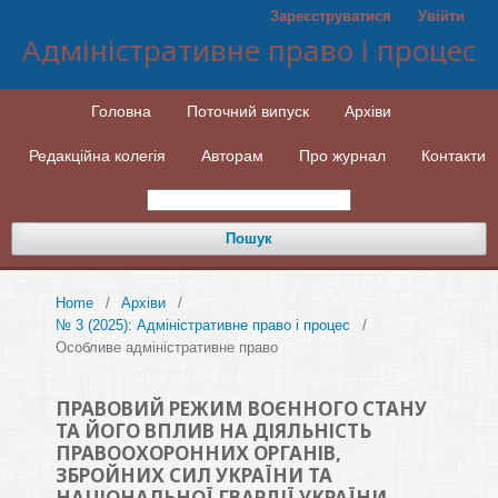
Зареєструватися
Увійти
Адміністративне право і процес
Головна
Поточний випуск
Архіви
Редакцiйна колегiя
Авторам
Про журнал
Контакти
Пошук
Home
/
Архіви
/
№ 3 (2025): Адміністративне право і процес
/
Особливе адмiнiстративне право
ПРАВОВИЙ РЕЖИМ ВОЄННОГО СТАНУ
ТА ЙОГО ВПЛИВ НА ДІЯЛЬНІСТЬ
ПРАВООХОРОННИХ ОРГАНІВ,
ЗБРОЙНИХ СИЛ УКРАЇНИ ТА
НАЦІОНАЛЬНОЇ ГВАРДІЇ УКРАЇНИ