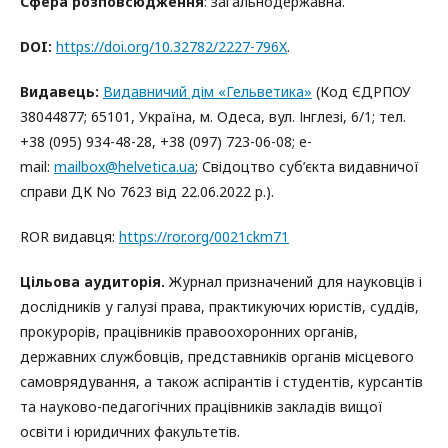
Сфера розповсюдження
: загальнодержавна.
DOI:
https://doi.org/10.32782/2227-796X
.
Видавець:
Видавничий дім «Гельветика»
(Код ЄДРПОУ
38044877; 65101, Україна, м. Одеса, вул. Інглезі, 6/1; тел.
+38 (095) 934-48-28, +38 (097) 723-06-08; e-
mail:
mailbox@helvetica.ua
; Свідоцтво суб’єкта видавничої
справи ДК No 7623 від 22.06.2022 р.).
ROR видавця:
https://ror.org/0021ckm71
Цільова аудиторія.
Журнал призначений для науковців і
дослідників у галузі права, практикуючих юристів, суддів,
прокурорів, працівників правоохоронних органів,
державних службовців, представників органів місцевого
самоврядування, а також аспірантів і студентів, курсантів
та науково-педагогічних працівників закладів вищої
освіти і юридичних факультетів.