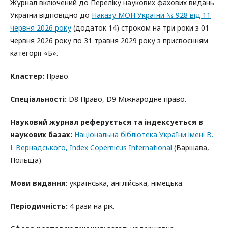
Журнал включений до Переліку наукових фахових видань
України відповідно до
Наказу МОН України № 928 від 11
червня 2026 року
(додаток 14) строком на три роки з 01
червня 2026 року по 31 травня 2029 року з присвоєнням
категорії «Б».
Кластер:
Право.
Спеціальності:
D8 Право, D9 Міжнародне право.
Науковий журнал реферується та індексується в
наукових базах
:
Національна бібліотека України імені В.
І. Вернадського,
Index Copernicus International
(Варшава,
Польща).
Мови видання
: українська, англійська, німецька.
Періодичність:
4 рази на рік.