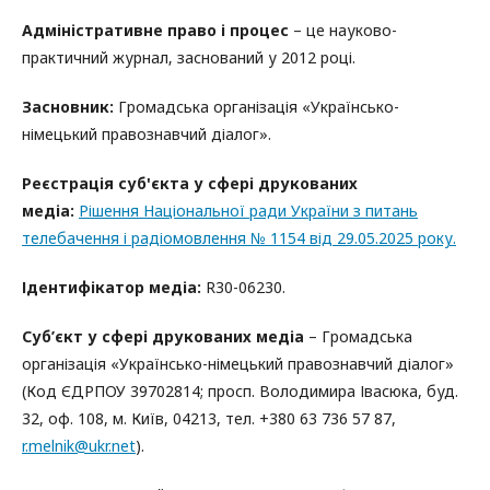
Адміністративне право і процес
– це науково-
практичний журнал‚ заснований у 2012 році.
Засновник:
Громадська організація «Українсько-
німецький правознавчий діалог».
Реєстрація суб'єкта у сфері друкованих
медіа:
Рішення Національної ради України з питань
телебачення і радіомовлення № 1154 від 29.05.2025 року.
Ідентифікатор медіа:
R30-06230.
Суб’єкт у сфері друкованих медіа
– Громадська
організація «Українсько-німецький правознавчий діалог»
(Код ЄДРПОУ 39702814; просп. Володимира Івасюка, буд.
32, оф. 108, м. Київ, 04213, тел. +380 63 736 57 87,
r.melnik@ukr.net
).