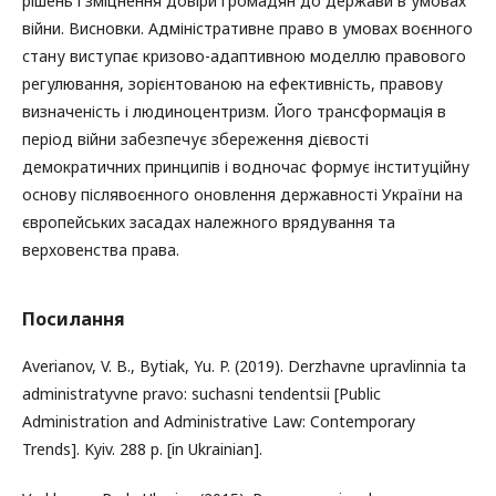
рішень і зміцнення довіри громадян до держави в умовах
війни. Висновки. Адміністративне право в умовах воєнного
стану виступає кризово-адаптивною моделлю правового
регулювання, зорієнтованою на ефективність, правову
визначеність і людиноцентризм. Його трансформація в
період війни забезпечує збереження дієвості
демократичних принципів і водночас формує інституційну
основу післявоєнного оновлення державності України на
європейських засадах належного врядування та
верховенства права.
Посилання
Averianov, V. B., Bytiak, Yu. P. (2019). Derzhavne upravlinnia ta
administratyvne pravo: suchasni tendentsii [Public
Administration and Administrative Law: Contemporary
Trends]. Kyiv. 288 p. [in Ukrainian].