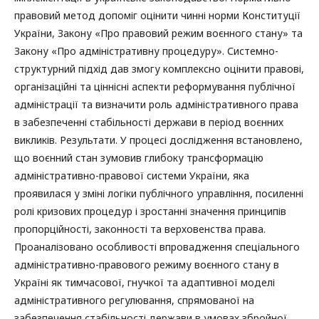
правовий метод допоміг оцінити чинні норми Конституції
України, Закону «Про правовий режим воєнного стану» та
Закону «Про адміністративну процедуру». Системно-
структурний підхід дав змогу комплексно оцінити правові,
організаційні та ціннісні аспекти реформування публічної
адміністрації та визначити роль адміністративного права
в забезпеченні стабільності держави в період воєнних
викликів. Результати. У процесі дослідження встановлено,
що воєнний стан зумовив глибоку трансформацію
адміністративно-правової системи України, яка
проявилася у зміні логіки публічного управління, посиленні
ролі кризових процедур і зростанні значення принципів
пропорційності, законності та верховенства права.
Проаналізовано особливості впровадження спеціального
адміністративно-правового режиму воєнного стану в
Україні як тимчасової, гнучкої та адаптивної моделі
адміністративного регулювання, спрямованої на
забезпечення стабільності держави в умовах збройної