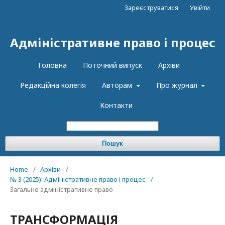
Зареєструватися
Увійти
Адміністративне право і процес
Головна
Поточний випуск
Архіви
Редакцiйна колегiя
Авторам
Про журнал
Контакти
Пошук
Home
/
Архіви
/
№ 3 (2025): Адміністративне право і процес
/
Загальне адміністративне право
ТРАНСФОРМАЦІЯ