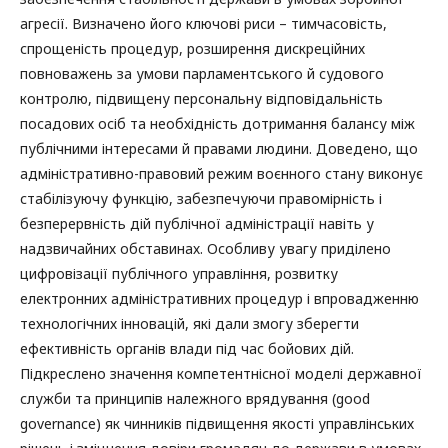
агресії. Визначено його ключові риси – тимчасовість,
спрощеність процедур, розширення дискреційних
повноважень за умови парламентського й судового
контролю, підвищену персональну відповідальність
посадових осіб та необхідність дотримання балансу між
публічними інтересами й правами людини. Доведено, що
адміністративно-правовий режим воєнного стану виконує
стабілізуючу функцію, забезпечуючи правомірність і
безперервність дій публічної адміністрації навіть у
надзвичайних обставинах. Особливу увагу приділено
цифровізації публічного управління, розвитку
електронних адміністративних процедур і впровадженню
технологічних інновацій, які дали змогу зберегти
ефективність органів влади під час бойових дій.
Підкреслено значення компетентнісної моделі державної
служби та принципів належного врядування (good
governance) як чинників підвищення якості управлінських