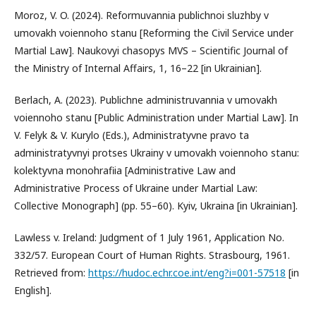
Moroz, V. O. (2024). Reformuvannia publichnoi sluzhby v
umovakh voiennoho stanu [Reforming the Civil Service under
Martial Law]. Naukovyi chasopys MVS – Scientific Journal of
the Ministry of Internal Affairs, 1, 16–22 [in Ukrainian].
Berlach, A. (2023). Publichne administruvannia v umovakh
voiennoho stanu [Public Administration under Martial Law]. In
V. Felyk & V. Kurylo (Eds.), Administratyvne pravo ta
administratyvnyi protses Ukrainy v umovakh voiennoho stanu:
kolektyvna monohrafiia [Administrative Law and
Administrative Process of Ukraine under Martial Law:
Collective Monograph] (pp. 55–60). Kyiv, Ukraina [in Ukrainian].
Lawless v. Ireland: Judgment of 1 July 1961, Application No.
332/57. European Court of Human Rights. Strasbourg, 1961.
Retrieved from:
https://hudoc.echr.coe.int/eng?i=001-57518
[in
English].