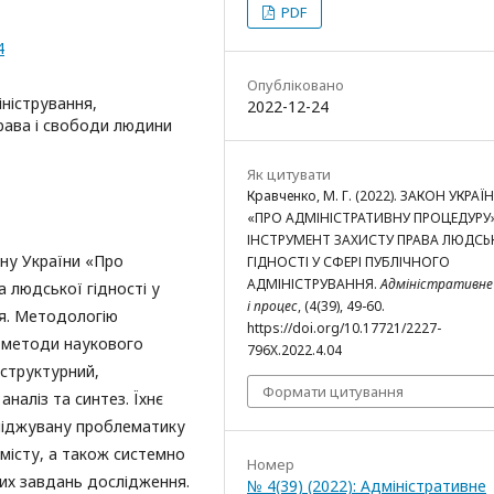
PDF
4
Опубліковано
іністрування,
2022-12-24
права і свободи людини
Як цитувати
Кравченко, М. Г. (2022). ЗАКОН УКРАЇ
«ПРО АДМІНІСТРАТИВНУ ПРОЦЕДУРУ»
ІНСТРУМЕНТ ЗАХИСТУ ПРАВА ЛЮДСЬ
ону України «Про
ГІДНОСТІ У СФЕРІ ПУБЛІЧНОГО
АДМІНІСТРУВАННЯ.
Адміністративне
 людської гідності у
і процес
, (4(39), 49-60.
ія. Методологію
https://doi.org/10.17721/2227-
і методи наукового
796X.2022.4.04
-структурний,
Формати цитування
аналіз та синтез. Їхнє
ліджувану проблематику
змісту, а також системно
Номер
них завдань дослідження.
№ 4(39) (2022): Адміністративне