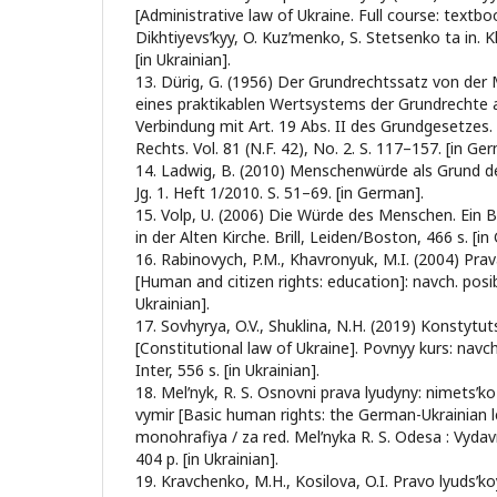
[Administrative law of Ukraine. Full course: textboo
Dikhtiyevsʹkyy, O. Kuzʹmenko, S. Stetsenko ta in.
[in Ukrainian].
13. Dürig, G. (1956) Der Grundrechtssatz von de
eines praktikablen Wertsystems der Grundrechte au
Verbindung mit Art. 19 Abs. II des Grundgesetzes. 
Rechts. Vol. 81 (N.F. 42), No. 2. S. 117–157. [in Ge
14. Ladwig, B. (2010) Menschenwürde als Grund 
Jg. 1. Heft 1/2010. S. 51–69. [in German].
15. Volp, U. (2006) Die Würde des Menschen. Ein B
in der Alten Kirche. Brill, Leiden/Boston, 466 s. [i
16. Rabinovych, P.M., Khavronyuk, M.I. (2004) Pr
[Human and citizen rights: education]: navch. posib.
Ukrainian].
17. Sovhyrya, O.V., Shuklina, N.H. (2019) Konstytu
[Constitutional law of Ukraine]. Povnyy kurs: navch
Inter, 556 s. [in Ukrainian].
18. Melʹnyk, R. S. Osnovni prava lyudyny: nimetsʹk
vymir [Basic human rights: the German-Ukrainian l
monohrafiya / za red. Melʹnyka R. S. Odesa : Vyda
404 p. [in Ukrainian].
19. Kravchenko, M.H., Kosilova, O.I. Pravo lyudsʹko