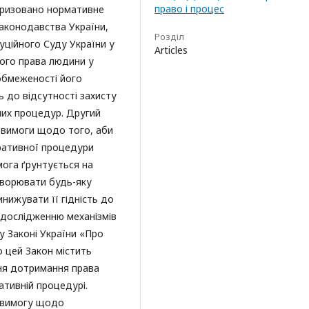
право і процес
теризовано нормативне
законодавства України,
Розділ
уційного Суду України у
Articles
ного права людини у
обмеженості його
ь до відсутності захисту
вних процедур. Другий
і вимоги щодо того, аби
тративної процедури
мога ґрунтується на
творювати будь-яку
нижувати її гідність до
й дослідженню механізмів
 у Законі України «Про
 цей Закон містить
ння дотримання права
ативній процедурі.
, вимогу щодо