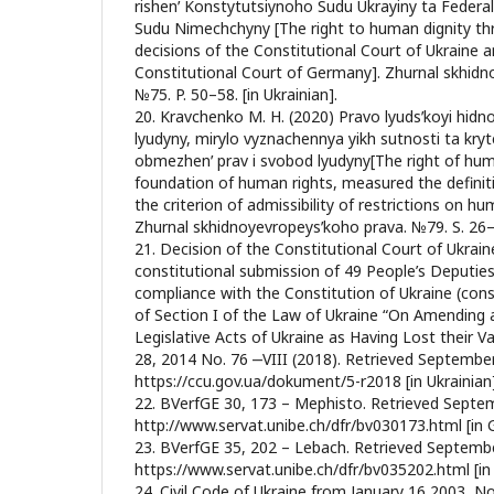
rishenʹ Konstytutsiynoho Sudu Ukrayiny ta Feder
Sudu Nimechchyny [The right to human dignity th
decisions of the Constitutional Court of Ukraine 
Constitutional Court of Germany]. Zhurnal skhidn
№75. P. 50–58. [in Ukrainian].
20. Kravchenko M. H. (2020) Pravo lyudsʹkoyi hidn
lyudyny, mirylo vyznachennya yikh sutnosti ta kry
obmezhenʹ prav i svobod lyudyny[The right of hum
foundation of human rights, measured the definit
the criterion of admissibility of restrictions on h
Zhurnal skhidnoyevropeysʹkoho prava. №79. S. 26–33
21. Decision of the Constitutional Court of Ukrai
constitutional submission of 49 People’s Deputies
compliance with the Constitution of Ukraine (const
of Section I of the Law of Ukraine “On Amending
Legislative Acts of Ukraine as Having Lost their 
28, 2014 No. 76 ‒VIII (2018). Retrieved Septembe
https://ccu.gov.ua/dokument/5-r2018 [in Ukrainian]
22. BVerfGE 30, 173 – Mephisto. Retrieved Septe
http://www.servat.unibe.ch/dfr/bv030173.html [in
23. BVerfGE 35, 202 – Lebach. Retrieved Septemb
https://www.servat.unibe.ch/dfr/bv035202.html [i
24. Civil Code of Ukraine from January 16 2003, N