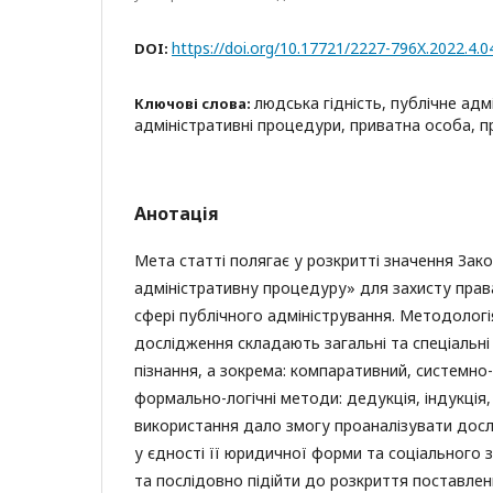
https://doi.org/10.17721/2227-796X.2022.4.0
DOI:
людська гідність, публічне адм
Ключові слова:
адміністративні процедури, приватна особа, 
Анотація
Мета статті полягає у розкритті значення Зак
адміністративну процедуру» для захисту права
сфері публічного адміністрування. Методолог
дослідження складають загальні та спеціальн
пізнання, а зокрема: компаративний, системно
формально-логічні методи: дедукція, індукція, 
використання дало змогу проаналізувати дос
у єдності її юридичної форми та соціального 
та послідовно підійти до розкриття поставле