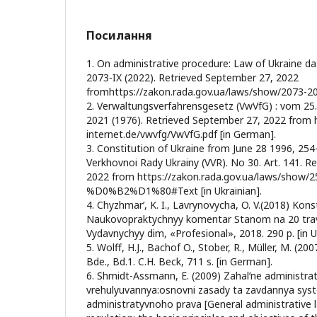
Посилання
1. On administrative procedure: Law of Ukraine d
2073-IX (2022). Retrieved September 27, 2022
fromhttps://zakon.rada.gov.ua/laws/show/2073-20#
2. Verwaltungsverfahrensgesetz (VwVfG) : vom 25
2021 (1976). Retrieved September 27, 2022 from 
internet.de/vwvfg/VwVfG.pdf [in German].
3. Constitution of Ukraine from June 28 1996, 254
Verkhovnoi Rady Ukrainy (VVR). No 30. Art. 141. R
2022 from https://zakon.rada.gov.ua/laws/show
%D0%B2%D1%80#Text [in Ukrainian].
4. Chyzhmarʹ, K. I., Lavrynovycha, O. V.(2018) Kons
Naukovopraktychnyy komentar Stanom na 20 travn
Vydavnychyy dim, «Profesional», 2018. 290 p. [in U
5. Wolff, H.J., Bachof O., Stober, R., Müller, M. (20
Bde., Bd.1. C.H. Beck, 711 s. [in German].
6. Shmidt-Assmann, E. (2009) Zahalʹne administra
vrehulyuvannya:osnovni zasady ta zavdannya sys
administratyvnoho prava [General administrative l