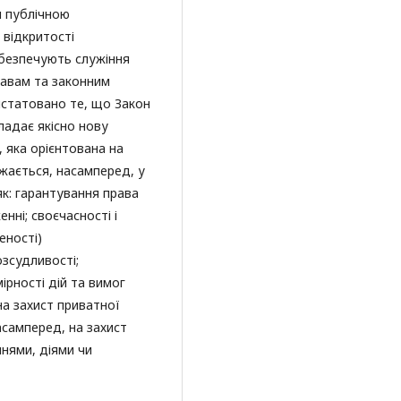
и публічною
 відкритості
забезпечують служіння
правам та законним
онстатовано те, що Закон
ладає якісно нову
 яка орієнтована на
жається, насамперед, у
к: гарантування права
нні; своєчасності і
еності)
озсудливості;
ірності дій та вимог
на захист приватної
асамперед, на захист
ннями, діями чи