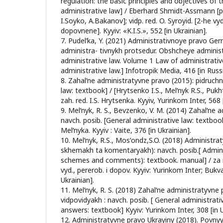
regulation: the basic principles and objectives of 
administrative law] / Eberhard Shmidt-Assmann [pe
I.Soyko, A.Bakanov]; vidp. red. O. Syroyid. [2-he vy
dopovnene]. Kyyiv: «K.I.S.», 552 [in Ukrainian].
7. Pudel’ka, Y. (2021) Administrativnoye pravo Ge
administra- tivnykh protsedur. Obshcheye admini
administrative law. Volume 1 Law of administrati
administrative law.] Infotropik Media, 416 [in Russ
8. Zahalʹne administratyvne pravo (2015): pidruchn
law: textbook] / [Hrytsenko I.S., Melʹnyk R.S., Pukht
zah. red. I.S. Hrytsenka. Kyyiv, Yurinkom Inter, 568 
9. Melʹnyk, R. S., Bevzenko, V. M. (2014) Zahalʹne 
navch. posib. [General administrative law: textbook]
Melʹnyka. Kyyiv : Vaite, 376 [in Ukrainian].
10. Melʹnyk, R.S., Mosʹondz,S.O. (2018) Administra
skhemakh ta komentaryakh): navch. posib.[ Adminis
schemes and comments): textbook. manual] / za r
vyd., pererob. i dopov. Kyyiv: Yurinkom Inter; Bukv
Ukrainian].
11. Melʹnyk, R. S. (2018) Zahalʹne administratyvne
vidpovidyakh : navch. posib. [ General administrati
answers: textbook] Kyyiv: Yurinkom Inter, 308 [in U
12. Administratyvne pravo Ukrayiny (2018). Povnyy