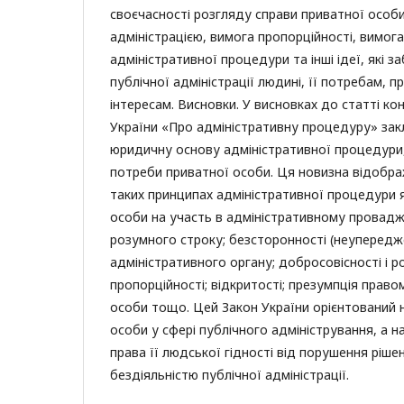
своєчасності розгляду справи приватної особ
адміністрацією, вимога пропорційності, вимога
адміністративної процедури та інші ідеї, які 
публічної адміністрації людині, її потребам, 
інтересам. Висновки. У висновках до статті к
України «Про адміністративну процедуру» зак
юридичну основу адміністративної процедури,
потреби приватної особи. Ця новизна відобра
таких принципах адміністративної процедури я
особи на участь в адміністративному провадже
розумного строку; безсторонності (неупередж
адміністративного органу; добросовісності і р
пропорційності; відкритості; презумпція правом
особи тощо. Цей Закон України орієнтований 
особи у сфері публічного адміністрування, а н
права її людської гідності від порушення ріше
бездіяльністю публічної адміністрації.