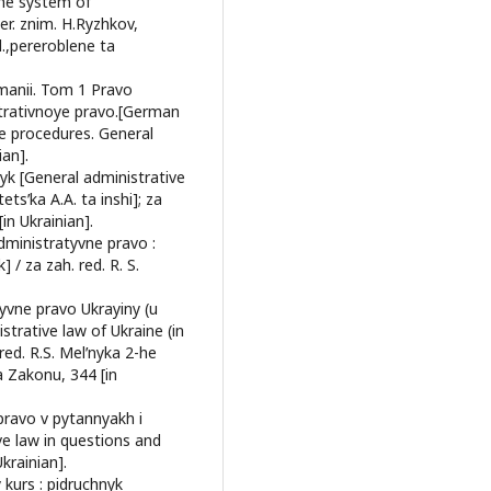
the system of
r. znim. H.Ryzhkov,
d.,pereroblene ta
rmanii. Tom 1 Pravo
strativnoye pravo.[German
ve procedures. General
ian].
yk [General administrative
etsʹka A.A. ta inshi]; za
[in Ukrainian].
administratyvne pravo :
 / za zah. red. R. S.
tyvne pravo Ukrayiny (u
trative law of Ukraine (in
ed. R.S. Melʹnyka 2-he
a Zakonu, 344 [in
 pravo v pytannyakh i
ve law in questions and
krainian].
 kurs : pidruchnyk