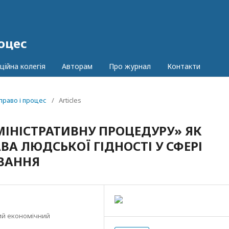
оцес
цiйна колегiя
Авторам
Про журнал
Контакти
 право і процес
/
Articles
МІНІСТРАТИВНУ ПРОЦЕДУРУ» ЯК
ВА ЛЮДСЬКОЇ ГІДНОСТІ У СФЕРІ
УВАННЯ
ий економічний