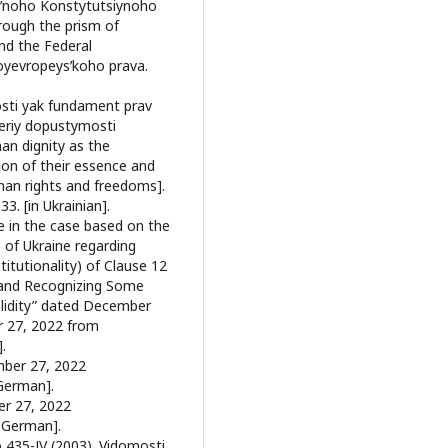
alʹnoho Konstytutsiynoho
rough the prism of
and the Federal
oyevropeysʹkoho prava.
osti yak fundament prav
teriy dopustymosti
an dignity as the
ion of their essence and
uman rights and freedoms].
. [in Ukrainian].
ne in the case based on the
 of Ukraine regarding
itutionality) of Clause 12
 and Recognizing Some
Validity” dated December
r 27, 2022 from
.
mber 27, 2022
 German].
er 27, 2022
n German].
o 435-ІV (2003). Vidomosti