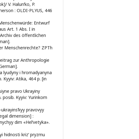
k]/ V. Halunʹko, P.
 Kherson : OLDI-PLYUS, 446
r Menschenwürde: Entwurf
s Art. 1 Abs. I in
Archiv des öffentlichen
rman].
der Menschenrechte? ZPTh
eitrag zur Anthropologie
n German].
ava lyudyny i hromadyanyna
 Kyyiv: Atika, 464 p. [in
tsiyne pravo Ukrayiny
. posib. Kyyiv: Yurinkom
o-ukrayinsʹkyy pravovyy
egal dimension] :
vnychyy dim «Helʹvetyka».
yi hidnosti krizʹ pryzmu