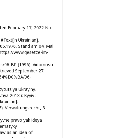
ated February 17, 2022 No.
Text[in Ukrainian].
.05.1976, Stand am 04. Mai
https://www.gesetze-im-
-к/96-ВР (1996). Vidomosti
etrieved September 27,
/254%D0%BA/96-
tytutsiya Ukrayiny.
ya 2018 r. Kyyiv :
krainian].
07). Verwaltungsrecht, 3
tyvne pravo yak ideya
tematyky
aw as an idea of