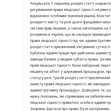
Результати. У першому розділі статті охарак
регулювання права людської гідності на рівні 
відзначено особливе значення рішень Констит
розкритті змісту та ролі цього фундаменталь
системі прав людини, а також наголошено на 
розуміння в Україні, що як наслідок призводит
права людської гідності під час адміністрати
розділ статті присвячений з’ясуванню сутност
публічна адміністрація при здійсненні адмініс
завжди бачила у людині суб’єкта права. Ця ви
праві людської гідності. Вона забороняє пере
людину на об’єкт у державних процедурах, при
статусу речі. Третій розділ статті присвячени
захисту права людської гідності, які закладені
адміністративну процедуру». Доведено те, що
низку положень, які спрямовані на забезпече
людської гідності приватної особи в адміністр
Зокрема, йдеться про право бути заслуханим