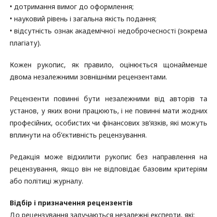
• дотримання вимог до оформлення;
• науковий рівень і загальна якість подання;
• відсутність ознак академічної недоброчесності (зокрема
плагіату).
Кожен рукопис, як правило, оцінюється щонайменше
двома незалежними зовнішніми рецензентами.
Рецензенти повинні бути незалежними від авторів та
установ, у яких вони працюють, і не повинні мати жодних
професійних, особистих чи фінансових зв’язків, які можуть
вплинути на об’єктивність рецензування.
Редакція може відхилити рукопис без направлення на
рецензування, якщо він не відповідає базовим критеріям
або політиці журналу.
Відбір і призначення рецензентів
До рецензування залучаються незалежні експерти, які: