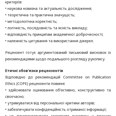
критеріїв:
• наукова новизна та актуальність дослідження;
• теоретична та практична значущість;
• методологічна коректність;
• логічність, послідовність та ясність викладу;
• відповідність принципам академічної доброчесності;
• належність цитування та використання джерел.
Рецензент готує аргументований письмовий висновок із
рекомендаціями щодо подальшого розгляду рукопису.
Етичні обов’язки рецензентів
Відповідно до рекомендацій Committee on Publication
Ethics (COPE) рецензенти повинні:
• здійснювати оцінювання об’єктивно, конструктивно та
своєчасно;
• утримуватися від персональної критики авторів;
• забезпечувати конфіденційність отриманої інформації;
• не використовувати матеріали рукопису у власних